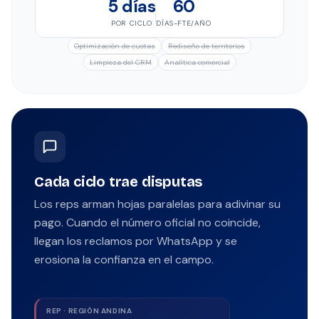
5 días
60
POR CICLO
DÍAS-FTE/AÑO
Optimización de cuotas
Rediseño de territorios
Limpieza del CRM
Analítica comercial
Cada ciclo trae disputas
Los reps arman hojas paralelas para adivinar su
pago. Cuando el número oficial no coincide,
llegan los reclamos por WhatsApp y se
erosiona la confianza en el campo.
REP · REGIÓN ANDINA