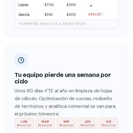
López
$175K
$150K
García
$88K
$100K
#VALUE!
=VLOOKUP(B2,Sheet3!A:D,4,FALSE)*IF(C2>...
Tu equipo pierde una semana por
ciclo
Unos 60 días-FTE al año en limpieza de hojas
de cálculo. Optimización de cuotas, rediseño
de territorios y analítica comercial se van para
el próximo trimestre.
LUN
MAR
MIÉ
JUE
VIE
Reconciliar
Reconciliar
Reconciliar
Reconciliar
Reconciliar