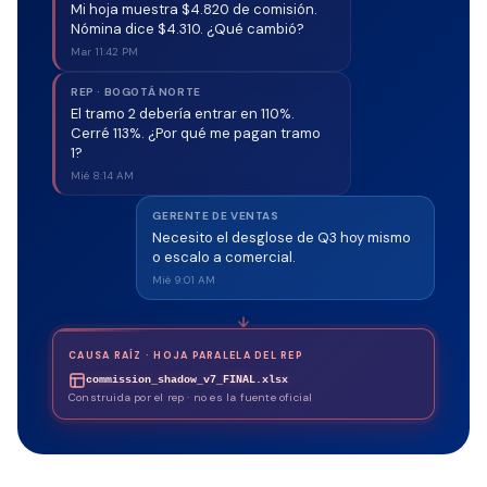
Mi hoja muestra $4.820 de comisión.
Nómina dice $4.310. ¿Qué cambió?
Mar 11:42 PM
REP · BOGOTÁ NORTE
El tramo 2 debería entrar en 110%.
Cerré 113%. ¿Por qué me pagan tramo
1?
Mié 8:14 AM
GERENTE DE VENTAS
Necesito el desglose de Q3 hoy mismo
o escalo a comercial.
Mié 9:01 AM
CAUSA RAÍZ · HOJA PARALELA DEL REP
commission_shadow_v7_FINAL.xlsx
Construida por el rep · no es la fuente oficial