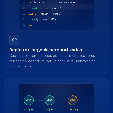
01
IF
tier = "A"
AND
coverage ≥ 0.85
02
apply
multiplier = 1.20
03
ELSE IF
region = "rural"
04
apply
bonus = $250
05
END
Reglas de negocio personalizadas
Cuotas por tramo, bonos por línea, multiplicadores
regionales, cobertura, sell-in / sell-out, umbrales de
cumplimiento.
OPS
MGR
CFO
✓ signed
✓ signed
⧗ pending