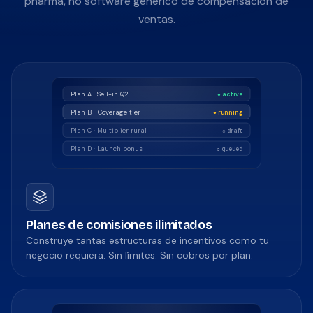
pharma, no software genérico de compensación de
ventas.
Plan A · Sell-in Q2
● active
Plan B · Coverage tier
● running
Plan C · Multiplier rural
○ draft
Plan D · Launch bonus
○ queued
Planes de comisiones ilimitados
Construye tantas estructuras de incentivos como tu
negocio requiera. Sin límites. Sin cobros por plan.